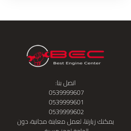
اتصل بنا:
0539999607
0539999601
0539999602
يمكنك زيارتنا، لعمل معاينة مجانية، دون
الحاجة لحجز مسبق