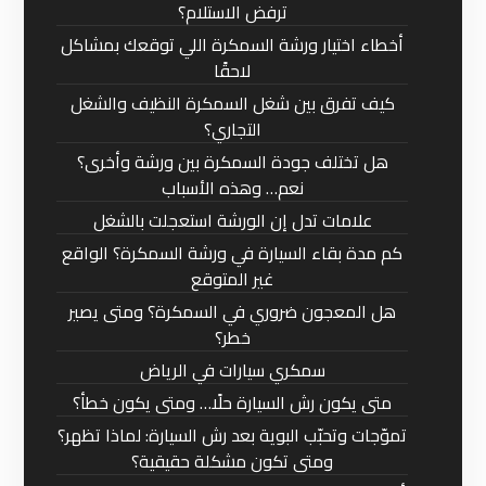
ترفض الاستلام؟
أخطاء اختيار ورشة السمكرة اللي توقعك بمشاكل
لاحقًا
كيف تفرق بين شغل السمكرة النظيف والشغل
التجاري؟
هل تختلف جودة السمكرة بين ورشة وأخرى؟
نعم… وهذه الأسباب
علامات تدل إن الورشة استعجلت بالشغل
كم مدة بقاء السيارة في ورشة السمكرة؟ الواقع
غير المتوقع
هل المعجون ضروري في السمكرة؟ ومتى يصير
خطر؟
سمكري سيارات في الرياض
متى يكون رش السيارة حلًا… ومتى يكون خطأ؟
تموّجات وتحبّب البوية بعد رش السيارة: لماذا تظهر؟
ومتى تكون مشكلة حقيقية؟