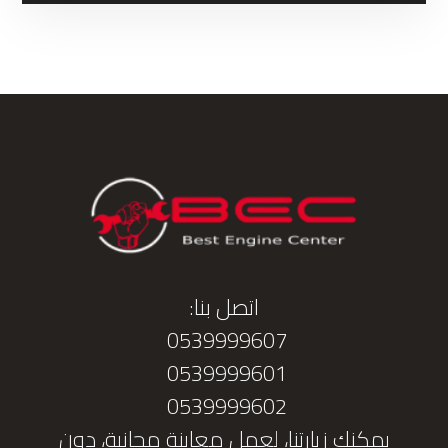
اتصل بنا:
0539999607
0539999601
0539999602
يمكنك زيارتنا، لعمل معاينة مجانية، دون