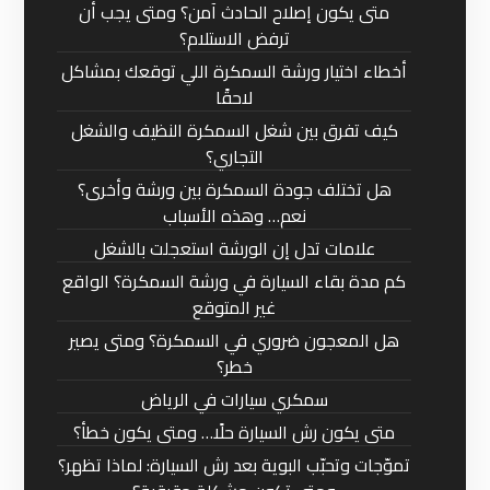
متى يكون إصلاح الحادث آمن؟ ومتى يجب أن
ترفض الاستلام؟
أخطاء اختيار ورشة السمكرة اللي توقعك بمشاكل
لاحقًا
كيف تفرق بين شغل السمكرة النظيف والشغل
التجاري؟
هل تختلف جودة السمكرة بين ورشة وأخرى؟
نعم… وهذه الأسباب
علامات تدل إن الورشة استعجلت بالشغل
كم مدة بقاء السيارة في ورشة السمكرة؟ الواقع
غير المتوقع
هل المعجون ضروري في السمكرة؟ ومتى يصير
خطر؟
سمكري سيارات في الرياض
متى يكون رش السيارة حلًا… ومتى يكون خطأ؟
تموّجات وتحبّب البوية بعد رش السيارة: لماذا تظهر؟