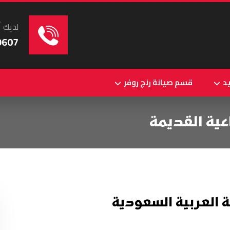
لديك أ
9607
د
قسم صيانة رنج روفر
ية القديمة
العربية السعودية