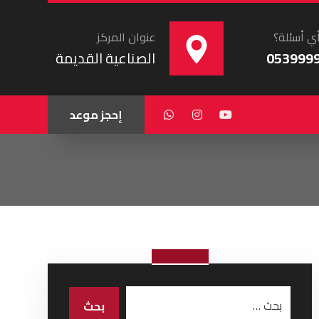
ي أسئلة؟
عنوان المركز
053999
الصناعية القديمة
إحجز موعد