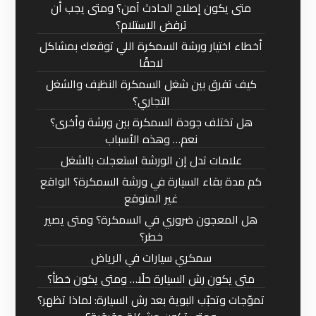
متى يكون إصلاح الحادث آمن؟ ومتى يجب أن
ترفض الاستلام؟
أخطاء اختيار ورشة السمكرة اللي توقعك بمشاكل
لاحقًا
كيف تفرق بين شغل السمكرة النظيف والشغل
التجاري؟
هل تختلف جودة السمكرة بين ورشة وأخرى؟
نعم… وهذه الأسباب
علامات تدل إن الورشة استعجلت بالشغل
كم مدة بقاء السيارة في ورشة السمكرة؟ الواقع
غير المتوقع
هل المعجون ضروري في السمكرة؟ ومتى يصير
خطر؟
سمكري سيارات في الرياض
متى يكون رش السيارة حلًا… ومتى يكون خطأ؟
تموّجات وتحبّب البوية بعد رش السيارة: لماذا تظهر؟