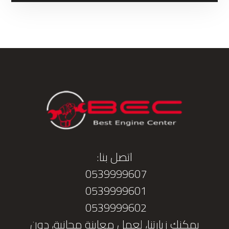
اتصل بنا:
0539999607
0539999601
0539999602
يمكنك زيارتنا، لعمل معاينة مجانية، دون