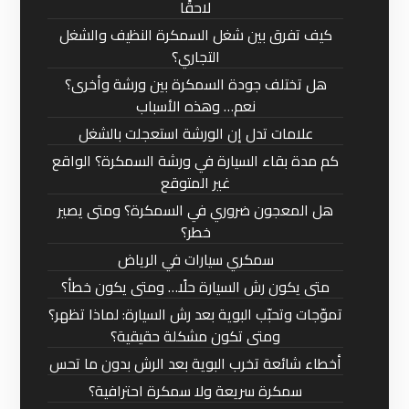
لاحقًا
كيف تفرق بين شغل السمكرة النظيف والشغل
التجاري؟
هل تختلف جودة السمكرة بين ورشة وأخرى؟
نعم… وهذه الأسباب
علامات تدل إن الورشة استعجلت بالشغل
كم مدة بقاء السيارة في ورشة السمكرة؟ الواقع
غير المتوقع
هل المعجون ضروري في السمكرة؟ ومتى يصير
خطر؟
سمكري سيارات في الرياض
متى يكون رش السيارة حلًا… ومتى يكون خطأ؟
تموّجات وتحبّب البوية بعد رش السيارة: لماذا تظهر؟
ومتى تكون مشكلة حقيقية؟
أخطاء شائعة تخرب البوية بعد الرش بدون ما تحس
سمكرة سريعة ولا سمكرة احترافية؟