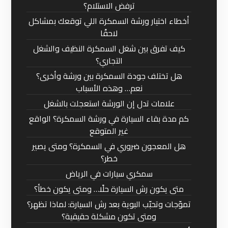
ترفض الاستلام؟
أخطاء اختيار ورشة السمكرة اللي توقعك بمشاكل
لاحقًا
كيف تفرق بين شغل السمكرة النظيف والشغل
التجاري؟
هل تختلف جودة السمكرة بين ورشة وأخرى؟
نعم… وهذه الأسباب
علامات تدل إن الورشة استعجلت بالشغل
كم مدة بقاء السيارة في ورشة السمكرة؟ الواقع
غير المتوقع
هل المعجون ضروري في السمكرة؟ ومتى يصير
خطر؟
سمكري سيارات في الرياض
متى يكون رش السيارة حلًا… ومتى يكون خطأ؟
تموّجات وتحبّب البوية بعد رش السيارة: لماذا تظهر؟
ومتى تكون مشكلة حقيقية؟