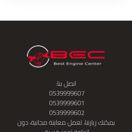
اتصل بنا:
0539999607
0539999601
0539999602
يمكنك زيارتنا، لعمل معاينة مجانية، دون
الحاجة لحجز مسبق