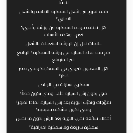
لاحقًا
كيف تفرق بين شغل السمكرة النظيف والشغل
التجاري؟
هل تختلف جودة السمكرة بين ورشة وأخرى؟
نعم… وهذه الأسباب
علامات تدل إن الورشة استعجلت بالشغل
كم مدة بقاء السيارة في ورشة السمكرة؟ الواقع
غير المتوقع
هل المعجون ضروري في السمكرة؟ ومتى يصير
خطر؟
سمكري سيارات في الرياض
متى يكون رش السيارة حلًا… ومتى يكون خطأ؟
تموّجات وتحبّب البوية بعد رش السيارة: لماذا تظهر؟
ومتى تكون مشكلة حقيقية؟
أخطاء شائعة تخرب البوية بعد الرش بدون ما تحس
سمكرة سريعة ولا سمكرة احترافية؟