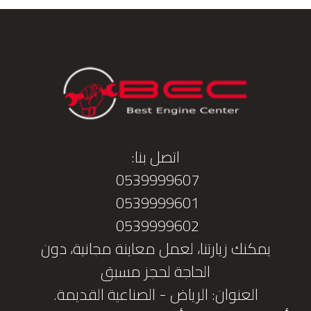
اتصل بنا:
0539999607
0539999601
0539999602
يمكنك زيارتنا، لعمل معاينة مجانية، دون
الحاجة لحجز مسبق
العنوان: الرياض - الصناعية القديمة.