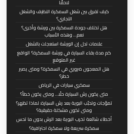
لاحقًا
كيف تفرق بين شغل السمكرة النظيف والشغل
التجاري؟
هل تختلف جودة السمكرة بين ورشة وأخرى؟
نعم… وهذه الأسباب
علامات تدل إن الورشة استعجلت بالشغل
كم مدة بقاء السيارة في ورشة السمكرة؟ الواقع
غير المتوقع
هل المعجون ضروري في السمكرة؟ ومتى يصير
خطر؟
سمكري سيارات في الرياض
متى يكون رش السيارة حلًا… ومتى يكون خطأ؟
تموّجات وتحبّب البوية بعد رش السيارة: لماذا تظهر؟
ومتى تكون مشكلة حقيقية؟
أخطاء شائعة تخرب البوية بعد الرش بدون ما تحس
سمكرة سريعة ولا سمكرة احترافية؟