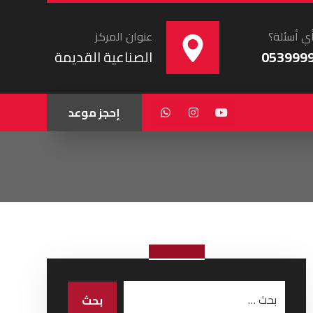
ي أسئلة؟
عنوان المركز
053999
الصناعية القديمة
إحجز موعد