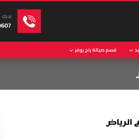
لديك أ
9607
د
قسم صيانة رنج روفر
 الرياض