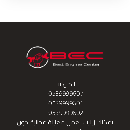
اتصل بنا:
0539999607
0539999601
0539999602
يمكنك زيارتنا، لعمل معاينة مجانية، دون