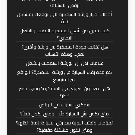
ترفض الاستلام؟
أخطاء اختيار ورشة السمكرة اللي توقعك بمشاكل
لاحقًا
كيف تفرق بين شغل السمكرة النظيف والشغل
التجاري؟
هل تختلف جودة السمكرة بين ورشة وأخرى؟
نعم… وهذه الأسباب
علامات تدل إن الورشة استعجلت بالشغل
كم مدة بقاء السيارة في ورشة السمكرة؟ الواقع
غير المتوقع
هل المعجون ضروري في السمكرة؟ ومتى يصير
خطر؟
سمكري سيارات في الرياض
متى يكون رش السيارة حلًا… ومتى يكون خطأ؟
تموّجات وتحبّب البوية بعد رش السيارة: لماذا تظهر؟
ومتى تكون مشكلة حقيقية؟